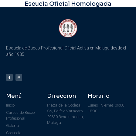
Escuela Oficial Homologada
Escuela de Buceo Profesional Oficial Activa en Malaga desde el
año 1985
Menú
Direccion
Horario
Inicio
Plaza de la Gooleta,
Lunes - Viernes 09:00 -
SN, Edifcio Varadero,
18:30
Cursos de Buceo
29630 Benalmádena,
Profesional
Málaga
Galeria
Contacto